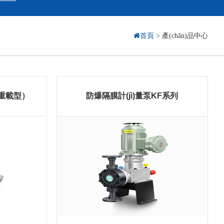
首頁
>
產(chǎn)品中心
（重載型）
防爆隔膜計(jì)量泵KF系列