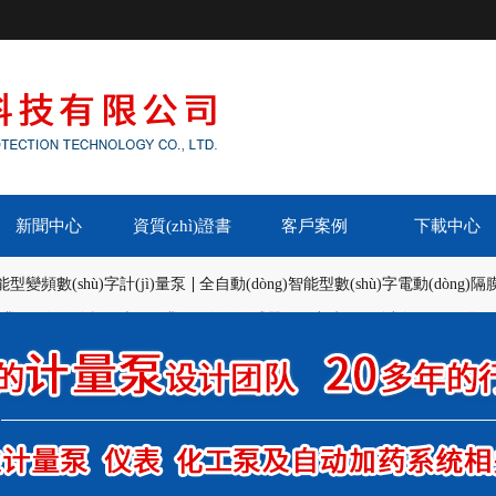
新聞中心
資質(zhì)證書
客戶案例
下載中心
能型變頻數(shù)字計(jì)量泵
全自動(dòng)智能型數(shù)字電動(dòng)隔
業(yè)在線分析儀表
工業(yè)在線傳感器
24小時(shí)耐空轉(zhuǎn)化
g)式戶外耐空轉(zhuǎn)水泵
雙頭 計(jì)量泵
電磁 隔膜泵
磁力泵