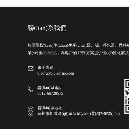
聯(lián)系我們
按國際標(biāo)準(zhǔn)生產(chǎn)泵、閥、凈水器、攪拌機
業(yè)產(chǎn)品，為客戶的 特殊方案提供個(gè)性化
電子郵箱
qiaoruo@qiaoruo.com
聯(lián)系電話
0512-66728515
聯(lián)系地址
蘇州市相城區(qū)黃埭鎮(zhèn)裴陽路48號(hào)