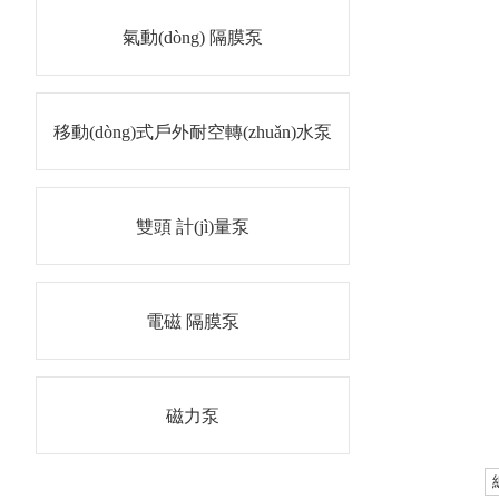
氣動(dòng) 隔膜泵
移動(dòng)式戶外耐空轉(zhuǎn)水泵
雙頭 計(jì)量泵
電磁 隔膜泵
磁力泵