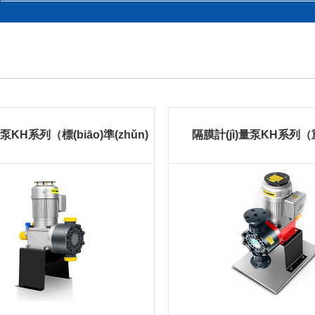
量泵KH系列（標(biāo)準(zhǔn)
隔膜計(jì)量泵KH系列