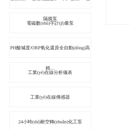
隔膜泵
電磁數(shù)字計(jì)量泵
PH酸堿度/ORP氧化還原全自動(dòng)高
精…
工業(yè)在線分析儀表
工業(yè)在線傳感器
24小時(shí)耐空轉(zhuǎn)化工泵