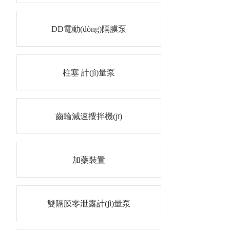
DD電動(dòng)隔膜泵
柱塞 計(jì)量泵
齒輪減速攪拌機(jī)
加藥裝置
雙隔膜零泄露計(jì)量泵