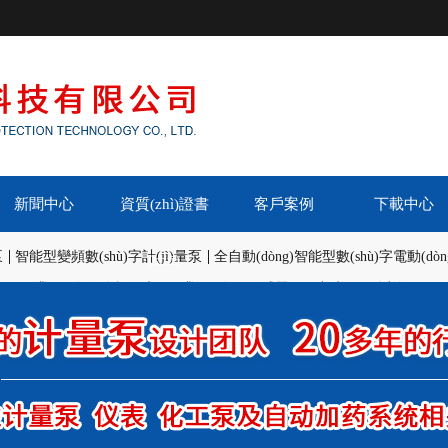
新聞中心
資質(zhì)證書
客戶案例
下載中心
泵
智能型變頻數(shù)字計(jì)量泵
全自動(dòng)智能型數(shù)字電動(dò
(shū)
…
工業(yè)在線分析儀表
工業(yè)在線傳感器
24小時(shí)耐空轉(zhu
g) 隔膜泵
移動(dòng)式戶外耐空轉(zhuǎn)水泵
雙頭 計(jì)量泵
電磁 隔