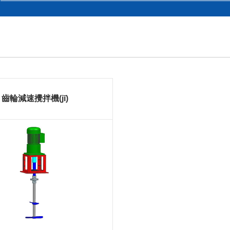
齒輪減速攪拌機(jī)