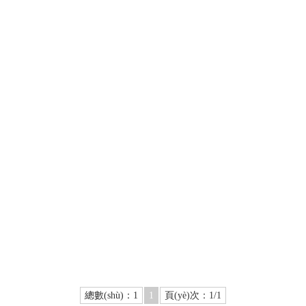
總數(shù)：1
1
頁(yè)次：1/1