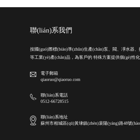
聯(lián)系我們
按國(guó)際標(biāo)準(zhǔn)生產(chǎn)泵、閥、凈水
等工業(yè)產(chǎn)品，為客戶的 特殊方案提供個(gè)
電子郵箱
qiaoruo@qiaoruo.com
聯(lián)系電話
0512-66728515
聯(lián)系地址
蘇州市相城區(qū)黃埭鎮(zhèn)裴陽(yáng)路48號(hào