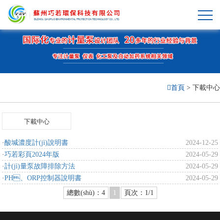
首頁
>
下載中心
下載中心
·
酸堿濃度計(jì)說明書
2024-12-25
·
巧若彩頁2024年版
2024-05-29
·
計(jì)量泵故障排除方法
2024-05-29
·
PH、ORP控制器說明書
2024-05-29
總數(shù)：4
1
頁次：1/1