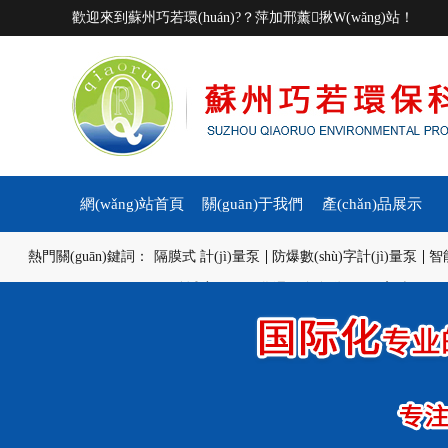
歡迎來到蘇州巧若環(huán)?？萍加邢薰揪W(wǎng)站！
網(wǎng)站首頁
關(guān)于我們
產(chǎn)品展示
熱門關(guān)鍵詞：
隔膜式 計(jì)量泵
防爆數(shù)字計(jì)量泵
智
PH酸堿度/ORP氧化還原全自動(dòng)高精…
工
加藥裝置
雙隔膜零泄露計(jì)量泵
氣動(dòng) 隔膜泵
移動(dòn