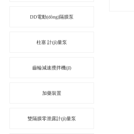
DD電動(dòng)隔膜泵
柱塞 計(jì)量泵
齒輪減速攪拌機(jī)
加藥裝置
雙隔膜零泄露計(jì)量泵