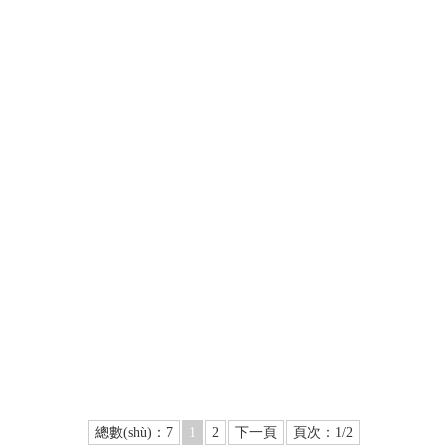
總數(shù)：7
1
2
下一頁
頁次：1/2