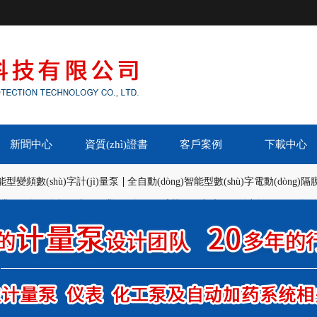
新聞中心
資質(zhì)證書
客戶案例
下載中心
能型變頻數(shù)字計(jì)量泵
全自動(dòng)智能型數(shù)字電動(dòng)隔
業(yè)在線分析儀表
工業(yè)在線傳感器
24小時(shí)耐空轉(zhuǎn)化
g)式戶外耐空轉(zhuǎn)水泵
雙頭 計(jì)量泵
電磁 隔膜泵
磁力泵