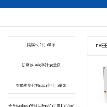
隔膜式 計(jì)量泵
PH
防爆數(shù)字計(jì)量泵
智能型變頻數(shù)字計(jì)量泵
全自動(dòng)智能型數(shù)字電動(dòng)