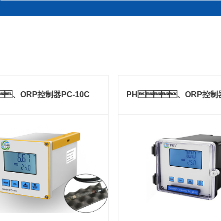
、ORP控制器PC-10C
PH、ORP控制器