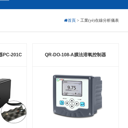
首頁
>
工業(yè)在線分析儀表
PC-201C
QR-DO-108-A膜法溶氧控制器