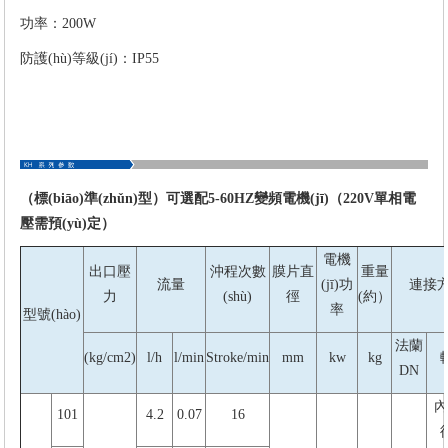
功率：200W
防護(hù)等級(jí)：IP55
（標(biāo)準(zhǔn)型）可選配5-60HZ變頻電機(jī)（220V單相電
壓需預(yù)定）
電機
出口壓
沖程次數
膜片直
重量
流量
(jī)功
連接
力
(shù)
徑
(約）
率
型號(hào)
法蘭
(kg/cm2)
l/h
l/min
Stroke/min
mm
kw
kg
DN
內(
101
4.2
0.07
16