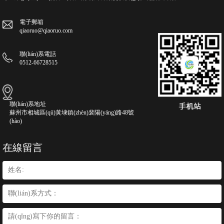
電子郵箱
qiaoruo@qiaoruo.com
聯(lián)系電話
0512-66728515
聯(lián)系地址
蘇州市相城區(qū)黃埭鎮(zhèn)裴陽(yáng)路48號
(hào)
在線留言