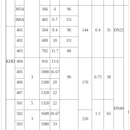
305A
366
6
96
306A
402
6.7
111
401
504
8.4
96
144
0.4
31
DN25
402
600
10
111
403
702
11.7
80
KHD
404
816
13.6
405
1000
16.67
3
96
0.75
38
406
1200
20
170
407
1320
22
501
5
1320
22
DN40
(
502
1600
26.67
1.5
65
3
210
503
1980
33