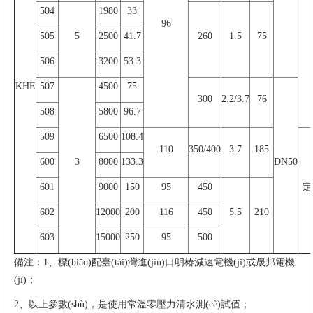
504
1980
33
96
505
5
2500
41.7
260
1.5
75
506
3200
53.3
KHE
507
4500
75
300
2.2/3.7
76
508
5800
96.7
509
6500
108.4
110
350/400
3.7
185
600
3
8000
133.3
DN50
601
9000
150
95
450
定
602
12000
200
116
450
5.5
210
603
15000
250
95
500
備注：1、標(biāo)配臺(tái)灣進(jìn)口明椿減速電機(jī)或晟邦電機
(jī)；
2、以上參數(shù)，是使用常溫零壓力清水測(cè)試值；