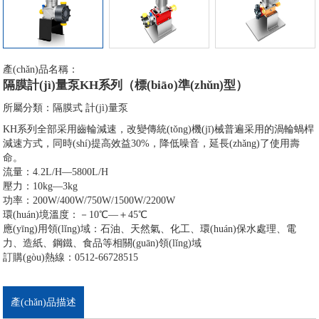
產(chǎn)品名稱：
隔膜計(jì)量泵KH系列（標(biāo)準(zhǔn)型）
所屬分類：
隔膜式 計(jì)量泵
KH系列全部采用齒輪減速，改變傳統(tǒng)機(jī)械普遍采用的渦輪蝸桿
減速方式，同時(shí)提高效益30%，降低噪音，延長(zhǎng)了使用壽
命。
流量：4.2L/H—5800L/H
壓力：10kg—3kg
功率：200W/400W/750W/1500W/2200W
環(huán)境溫度：－10℃—＋45℃
應(yīng)用領(lǐng)域：石油、天然氣、化工、環(huán)保水處理、電
力、造紙、鋼鐵、食品等相關(guān)領(lǐng)域
訂購(gòu)熱線：0512-66728515
產(chǎn)品描述