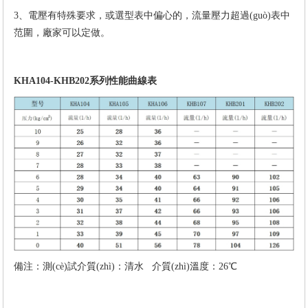
3、電壓有特殊要求，或選型表中偏心的，流量壓力超過(guò)表中
范圍，廠家可以定做。
KHA104-KHB202系列性能曲線表
備注：測(cè)試介質(zhì)：清水 介質(zhì)溫度：26℃