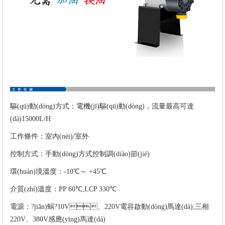
驅(qū)動(dòng)方式：電機(jī)驅(qū)動(dòng)，流量最高可達
(dá)15000L/H
工作條件：室內(nèi)/室外
控制方式：手動(dòng)方式控制調(diào)節(jié)
環(huán)境溫度：-10℃～ +45℃
介質(zhì)溫度：PP 60℃,LCP 330℃
電源：?jiǎn)蜗?10V、220V電容啟動(dòng)馬達(dá);三相
220V、380V感應(yīng)馬達(dá)