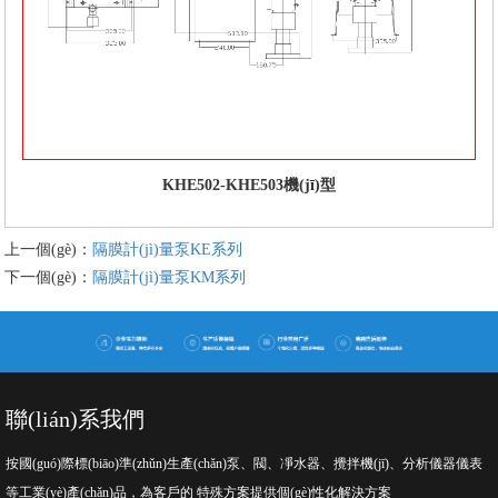
KHE502-KHE503機(jī)型
上一個(gè)：
隔膜計(jì)量泵KE系列
下一個(gè)：
隔膜計(jì)量泵KM系列
聯(lián)系我們
按國(guó)際標(biāo)準(zhǔn)生產(chǎn)泵、閥、凈水器、攪拌機(jī)、分析儀器儀表
等工業(yè)產(chǎn)品，為客戶的 特殊方案提供個(gè)性化解決方案