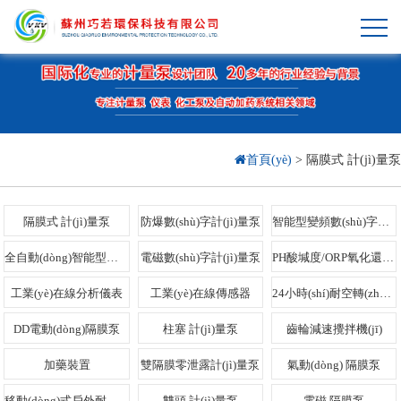
首頁(yè)
>
隔膜式 計(jì)量泵
隔膜式 計(jì)量泵
防爆數(shù)字計(jì)量泵
智能型變頻數(shù)字計(jì)量泵
全自動(dòng)智能型數(shù)字電動(dòng)隔膜泵
電磁數(shù)字計(jì)量泵
PH酸堿度/ORP氧化還原全自動(dòng)高精…
工業(yè)在線分析儀表
工業(yè)在線傳感器
24小時(shí)耐空轉(zhuǎn)化工泵
DD電動(dòng)隔膜泵
柱塞 計(jì)量泵
齒輪減速攪拌機(jī)
加藥裝置
雙隔膜零泄露計(jì)量泵
氣動(dòng) 隔膜泵
移動(dòng)式戶外耐空轉(zhuǎn)水泵
雙頭 計(jì)量泵
電磁 隔膜泵