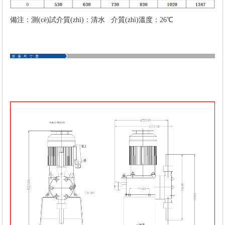
備注：測(cè)試介質(zhì)：清水 介質(zhì)溫度：26℃