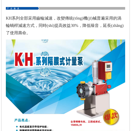
KH系列全部采用齒輪減速，改變傳統(tǒng)機(jī)械普遍采用的渦
輪蝸桿減速方式，同時(shí)提高效益30%，降低噪音，延長(zhǎng)
了使用壽命。