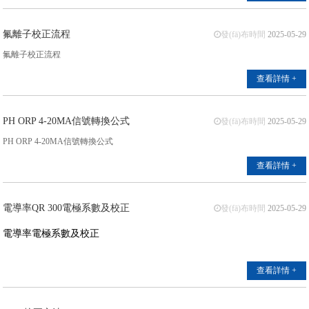
氟離子校正流程
發(fā)布時間
2025-05-29
氟離子校正流程
查看詳情 +
PH ORP 4-20MA信號轉換公式
發(fā)布時間
2025-05-29
PH ORP 4-20MA信號轉換公式
查看詳情 +
電導率QR 300電極系數及校正
發(fā)布時間
2025-05-29
電導率電極系數及校正
查看詳情 +