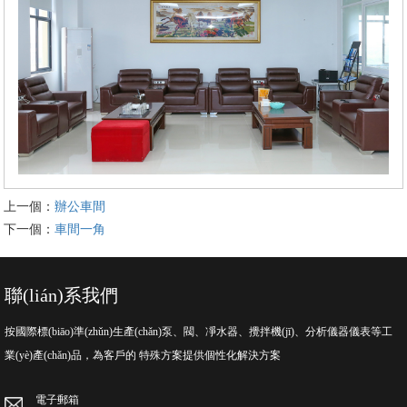
上一個：
辦公車間
下一個：
車間一角
聯(lián)系我們
按國際標(biāo)準(zhǔn)生產(chǎn)泵、閥、凈水器、攪拌機(jī)、分析儀器儀表等工
業(yè)產(chǎn)品，為客戶的 特殊方案提供個性化解決方案
電子郵箱