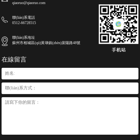
qiaoruo@qiaoruo.com
聯(lián)系電話
0512-66728515
聯(lián)系地址
蘇州市相城區(qū)黃埭鎮(zhèn)裴陽路48號
在線留言