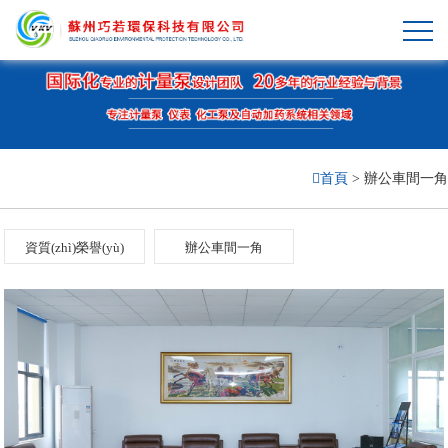
首頁
>
辦公車間一角
資質(zhì)榮譽(yù)
辦公車間一角