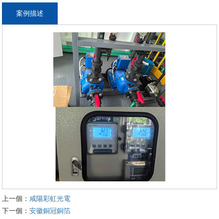
案例描述
上一個：
咸陽彩虹光電
下一個：
安徽銅冠銅箔