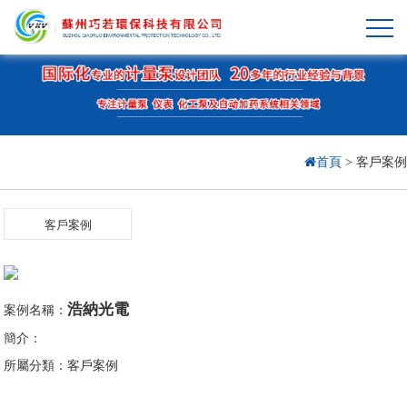
首頁
>
客戶案例
客戶案例
浩納光電
案例名稱：
簡介：
所屬分類：
客戶案例