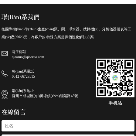
聯(lián)系我們
按國際標(biāo)準(zhǔn)生產(chǎn)泵、閥、凈水器、攪拌機(jī)、分析儀器儀表等工
業(yè)產(chǎn)品，為客戶的 特殊方案提供個性化解決方案
電子郵箱
qiaoruo@qiaoruo.com
聯(lián)系電話
0512-66728515
聯(lián)系地址
蘇州市相城區(qū)黃埭鎮(zhèn)裴陽路48號
在線留言